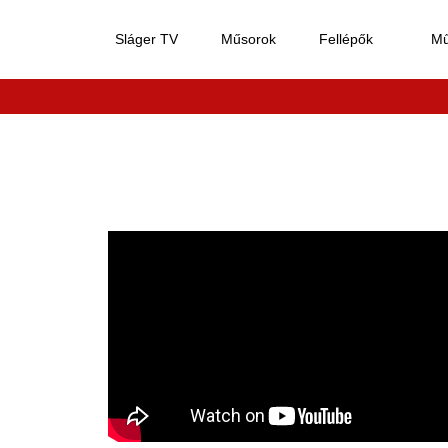
Sláger TV
Műsorok
Fellépők
M