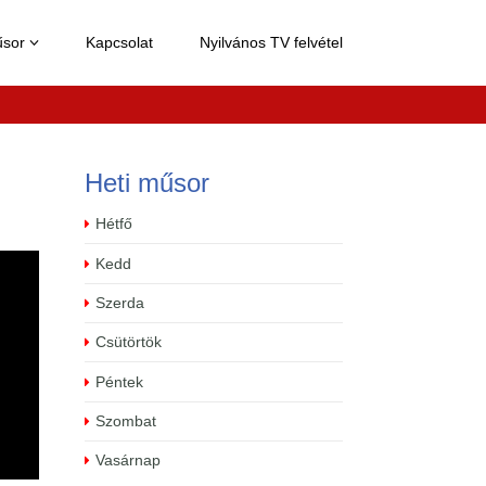
űsor
Kapcsolat
Nyilvános TV felvétel

Heti műsor
Hétfő
Kedd
Szerda
Csütörtök
Péntek
Szombat
Vasárnap