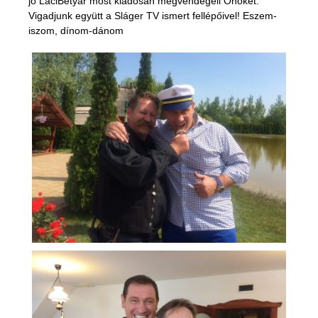
jó LaciBetyár most kiadósan megvendégeli Önöket.
Vigadjunk együtt a Sláger TV ismert fellépőivel! Eszem-
iszom, dínom-dánom