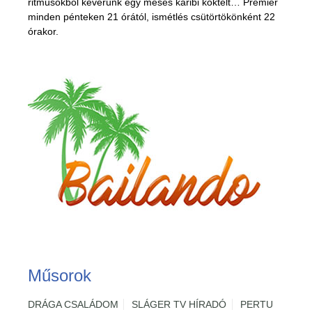
ritmusokból keverünk egy mesés karibi koktélt… Premier
minden pénteken 21 órától, ismétlés csütörtökönként 22
órakor.
Műsorok
DRÁGA CSALÁDOM
SLÁGER TV HÍRADÓ
PERTU