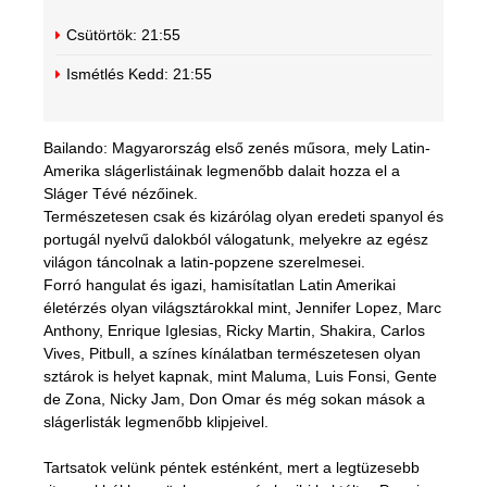
Csütörtök:
21:55
Ismétlés Kedd:
21:55
Bailando: Magyarország első zenés műsora, mely Latin-
Amerika slágerlistáinak legmenőbb dalait hozza el a
Sláger Tévé nézőinek.
Természetesen csak és kizárólag olyan eredeti spanyol és
portugál nyelvű dalokból válogatunk, melyekre az egész
világon táncolnak a latin-popzene szerelmesei.
Forró hangulat és igazi, hamisítatlan Latin Amerikai
életérzés olyan világsztárokkal mint, Jennifer Lopez, Marc
Anthony, Enrique Iglesias, Ricky Martin, Shakira, Carlos
Vives, Pitbull, a színes kínálatban természetesen olyan
sztárok is helyet kapnak, mint Maluma, Luis Fonsi, Gente
de Zona, Nicky Jam, Don Omar és még sokan mások a
slágerlisták legmenőbb klipjeivel.
Tartsatok velünk péntek esténként, mert a legtüzesebb