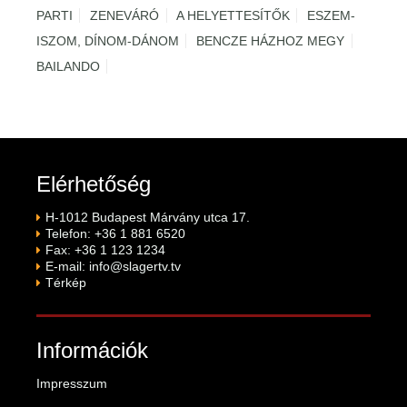
PARTI
ZENEVÁRÓ
A HELYETTESÍTŐK
ESZEM-
ISZOM, DÍNOM-DÁNOM
BENCZE HÁZHOZ MEGY
BAILANDO
Elérhetőség
H-1012 Budapest Márvány utca 17.
Telefon: +36 1 881 6520
Fax: +36 1 123 1234
E-mail:
info@slagertv.tv
Térkép
Információk
Impresszum